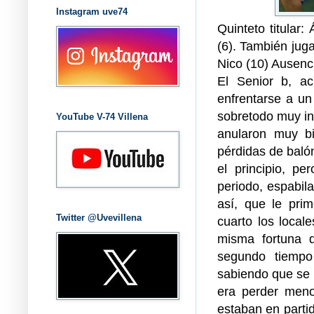
Instagram uve74
Quinteto titular
(6). También jugar
Nico (10) Ausenci
El Senior b, a
enfrentarse a u
sobretodo muy int
YouTube V-74 Villena
anularon muy b
pérdidas de balón
el principio, pe
periodo, espabil
así, que le prim
Twitter @Uvevillena
cuarto los locale
misma fortuna d
segundo tiempo
sabiendo que se 
era perder meno
estaban en partid