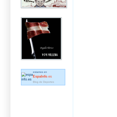
estamos en
EspaInfo
.es
Blog de Deportes