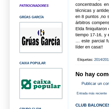
concentrados en
PATROCINADORES
técnicas y antid
en 8 puntos ,no 
GRÚAS GARCÍA
árbitros compens
Elda finiquitaron 
tiempo 17-16, y e
… este parcial f
líder en casa!!
Etiquetas:
2014/201
CAIXA POPULAR
No hay come
Publicar un co
Entrada más reciente
CLUB BALONCES