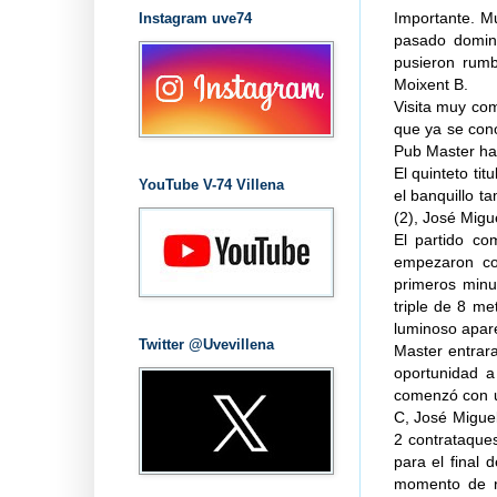
Importante. Mu
Instagram uve74
pasado domin
pusieron rum
Moixent B.
Visita muy com
que ya se cono
Pub Master hac
El quinteto tit
YouTube V-74 Villena
el banquillo t
(2), José Migue
El partido c
empezaron con
primeros minut
triple de 8 me
luminoso apare
Twitter @Uvevillena
Master entrar
oportunidad a
comenzó con u
C, José Miguel
2 contrataques
para el final
momento de re