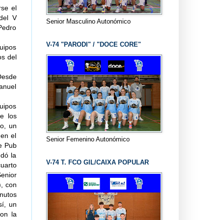
rse el
del V
Senior Masculino Autonómico
Pedro
V-74 "PARODI" / "DOCE CORE"
quipos
os del
 Desde
Manuel
uipos
e los
to, un
 en el
Senior Femenino Autonómico
de Pub
dó la
V-74 T. FCO GIL/CAIXA POPULAR
uarto
enior
), con
inutos
í, un
on la