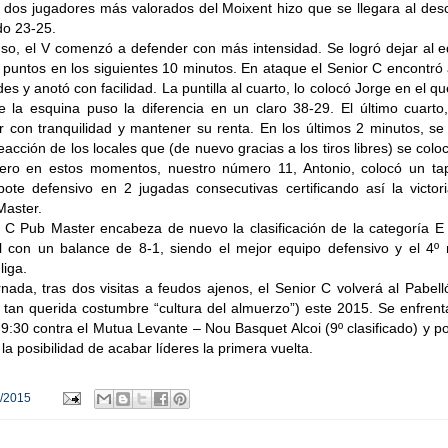
s dos jugadores más valorados del Moixent hizo que se llegara al de
do 23-25.
nso, el V comenzó a defender con más intensidad. Se logró dejar al 
8 puntos en los siguientes 10 minutos. En ataque el Senior C encontró
s y anotó con facilidad. La puntilla al cuarto, lo colocó Jorge en el q
e la esquina puso la diferencia en un claro 38-29. El último cuarto
r con tranquilidad y mantener su renta. En los últimos 2 minutos, s
eacción de los locales que (de nuevo gracias a los tiros libres) se col
ero en estos momentos, nuestro número 11, Antonio, colocó un ta
bote defensivo en 2 jugadas consecutivas certificando así la victor
Master.
r C Pub Master encabeza de nuevo la clasificación de la categoría E
 con un balance de 8-1, siendo el mejor equipo defensivo y el 4º 
liga.
nada, tras dos visitas a feudos ajenos, el Senior C volverá al Pabel
u tan querida costumbre “cultura del almuerzo”) este 2015. Se enfrent
9:30 contra el Mutua Levante – Nou Basquet Alcoi (9º clasificado) y p
a posibilidad de acabar líderes la primera vuelta.
/2015