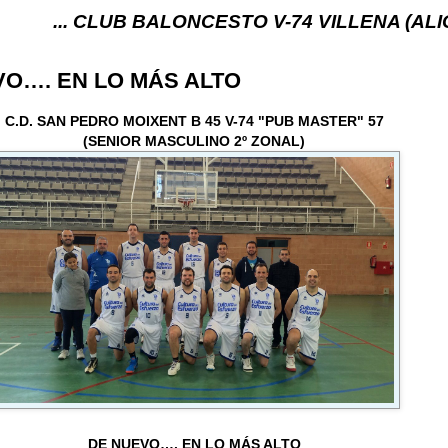
 CLUB BALONCESTO V-74 VILLENA (ALICANTE) ... V
VO…. EN LO MÁS ALTO
C.D. SAN PEDRO MOIXENT B 45 V-74 "PUB MASTER" 57
(SENIOR MASCULINO 2º ZONAL)
DE NUEVO…. EN LO MÁS ALTO