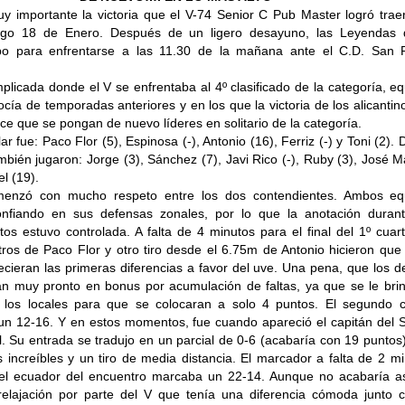
y importante la victoria que el V-74 Senior C Pub Master logró trae
go 18 de Enero. Después de un ligero desayuno, las Leyendas 
bo para enfrentarse a las 11.30 de la mañana ante el C.D. San 
plicada donde el V se enfrentaba al 4º clasificado de la categoría, e
cía de temporadas anteriores y en los que la victoria de los alicantin
e que se pongan de nuevo líderes en solitario de la categoría.
ular fue: Paco Flor (5), Espinosa (-), Antonio (16), Ferriz (-) y Toni (2).
ambién jugaron: Jorge (3), Sánchez (7), Javi Rico (-), Ruby (3), José 
l (19).
omenzó con mucho respeto entre los dos contendientes. Ambos eq
fiando en sus defensas zonales, por lo que la anotación durant
os estuvo controlada. A falta de 4 minutos para el final del 1º cuar
tros de Paco Flor y otro tiro desde el 6.75m de Antonio hicieron que
cieran las primeras diferencias a favor del uve. Una pena, que los 
an muy pronto en bonus por acumulación de faltas, ya que se le brin
 los locales para que se colocaran a solo 4 puntos. El segundo c
n 12-16. Y en estos momentos, fue cuando apareció el capitán del S
. Su entrada se tradujo en un parcial de 0-6 (acabaría con 19 puntos
 increíbles y un tiro de media distancia. El marcador a falta de 2 m
 del ecuador del encuentro marcaba un 22-14. Aunque no acabaría as
lajación por parte del V que tenía una diferencia cómoda junto c