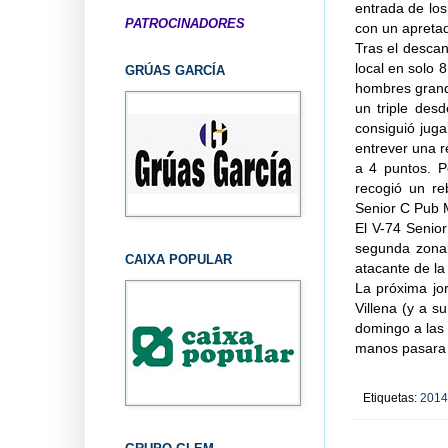
entrada de lo
PATROCINADORES
con un apreta
Tras el desca
local en solo 
GRÚAS GARCÍA
hombres grande
un triple desd
consiguió juga
entrever una r
a 4 puntos. P
recogió un re
Senior C Pub 
El V-74 Senio
segunda zonal
CAIXA POPULAR
atacante de la 
La próxima jor
Villena (y a s
domingo a las 
manos pasara l
Etiquetas:
2014