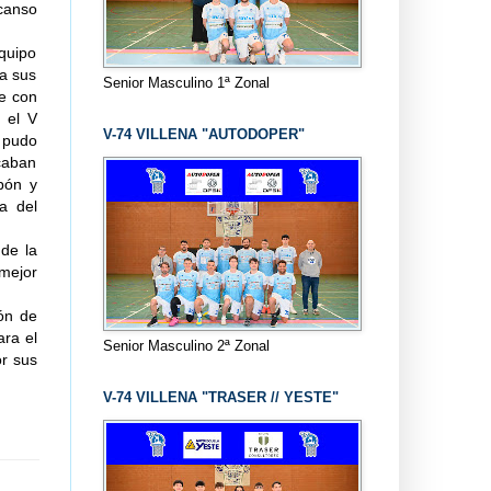
scanso
equipo
 a sus
Senior Masculino 1ª Zonal
ue con
, el V
V-74 VILLENA "AUTODOPER"
e pudo
ocaban
pón y
ia del
 de la
mejor
lón de
ara el
Senior Masculino 2ª Zonal
or sus
V-74 VILLENA "TRASER // YESTE"