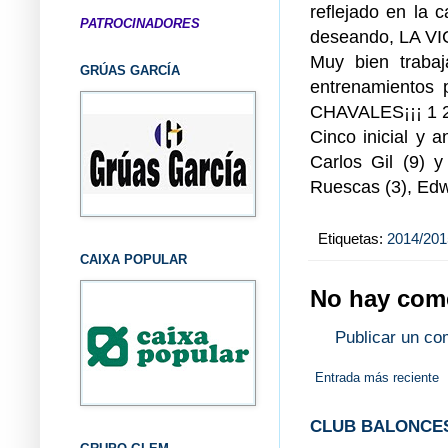
reflejado en la 
PATROCINADORES
deseando, LA V
Muy bien trabaj
GRÚAS GARCÍA
entrenamientos 
CHAVALES¡¡¡ 1 
Cinco inicial y a
Carlos Gil (9) 
Ruescas (3), Edw
Etiquetas:
2014/201
CAIXA POPULAR
No hay come
Publicar un co
Entrada más reciente
CLUB BALONCES