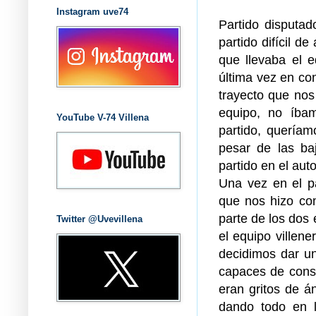
Instagram uve74
Partido disputad
partido difícil d
que llevaba el 
última vez en con
trayecto que nos
equipo, no íbam
YouTube V-74 Villena
partido, queríam
pesar de las b
partido en el au
Una vez en el p
que nos hizo com
parte de los dos
Twitter @Uvevillena
el equipo villen
decidimos dar u
capaces de conseg
eran gritos de á
dando todo en l