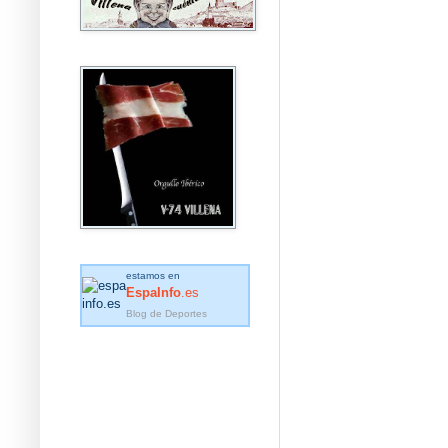
estamos en
EspaInfo
.es
Blog de Deportes