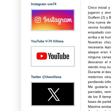
Instagram uve74
Cinco inicial y
jugaron y anot
Guillem (2) y 
Una nueva der
vecina locali
empatado con 
arriba o te hun
YouTube V-74 Villena
Nuestras chic
necesaria lej
ataque eran l
ninguna canast
descanso el m
siendo muy sup
Durante el des
meternos otra
Twitter @Uvevillena
perdiendo infi
Me gustaría d
parciales, ve
de los 8 tiem
fases de parti
Máxima anotado