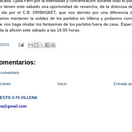
cada: Lydia Ferri por la intensidad y concentración durante todo el par
as tienen este sábado una oportunidad de revancha, de la dolorosa d
a ida por el C.B. ORIBASKET, que nos derroto por una diferencia 
amos mantener la solidez de los partidos en Villena y podamos cons
ue nos haga olvidar los fantasmas de los partidos fuera de casa. Esp
da la afición este sábado a las 16:00 horas.
/2015
omentarios:
 comentario
ciente
Inicio
Entrada an
ESTO V-74 VILLENA
ena@gmail.com