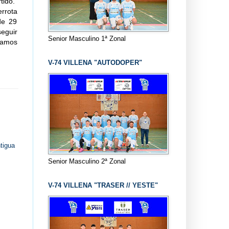
tido.
errota
de 29
eguir
Senior Masculino 1ª Zonal
eramos
V-74 VILLENA "AUTODOPER"
tigua
Senior Masculino 2ª Zonal
V-74 VILLENA "TRASER // YESTE"