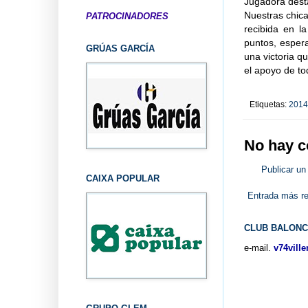
Jugadora desta
Nuestras chic
PATROCINADORES
recibida en l
puntos, esper
GRÚAS GARCÍA
una victoria q
el apoyo de to
Etiquetas:
2014
No hay c
Publicar un
CAIXA POPULAR
Entrada más re
CLUB BALONC
e-mail.
v74vill