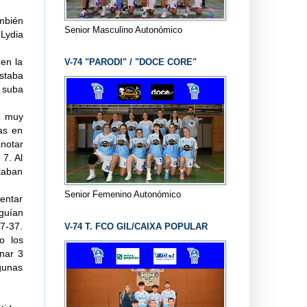
mbién
Senior Masculino Autonómico
 Lydia
en la
V-74 "PARODI" / "DOCE CORE"
staba
e suba
a muy
as en
notar
 7. Al
taban
Senior Femenino Autonómico
tentar
guían
7-37.
V-74 T. FCO GIL/CAIXA POPULAR
o los
nar 3
gunas