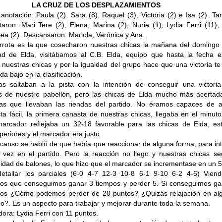
LA CRUZ DE LOS DESPLAZAMIENTOS
 anotación: Paula (2), Sara (8), Raquel (3), Victoria (2) e Isa (2).
Ta
aron: Mari Tere (2), Elena, Marina (2), Nuria (1), Lydia Ferri (11),
Bea (2). Descansaron: Mariola, Verónica y Ana.
rota es la que cosecharon nuestras chicas la mañana del domingo 
dad de Elda, visitábamos al C.B. Elda, equipo que hasta la fecha e
nuestras chicas y por la igualdad del grupo hace que una victoria t
da bajo en la clasificación.
as saltaban a la pista con la intención de conseguir una victori
os de nuestro pabellón, pero las chicas de Elda mucho más acertad
as que llevaban las riendas del partido. No éramos capaces de a
a fácil, la primera canasta de nuestras chicas, llegaba en el minuto
arcador reflejaba un 32-18 favorable para las chicas de Elda, es
eriores y el marcador era justo.
canso se habló de que había que reaccionar de alguna forma, para in
 vez en el partido. Pero la reacción no llego y nuestras chicas se
nidad de balones, lo que hizo que el marcador se incrementase en un 5
etallar los parciales (6-0 4-7 12-3 10-8 6-1 9-10 6-2 4-6) Viend
mos que conseguimos ganar 3 tiempos y perder 5. Si conseguimos ga
pos ¿Cómo podemos perder de 20 puntos? ¿Quizás relajación en al
do?. Es un aspecto para trabajar y mejorar durante toda la semana.
ra: Lydia Ferri con 11 puntos.