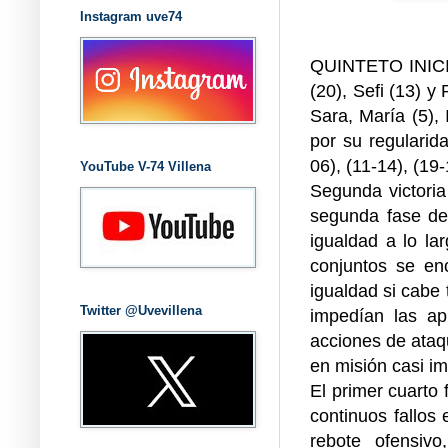
Instagram uve74
QUINTETO INICIA
(20), Sefi (13)
Sara, María (5)
por su regular
06), (11-14), (19-
YouTube V-74 Villena
Segunda victoria
segunda fase de
igualdad a lo l
conjuntos se en
igualdad si cabe 
Twitter @Uvevillena
impedían las ap
acciones de ataqu
en misión casi im
El primer cuarto
continuos fallos
rebote ofensiv