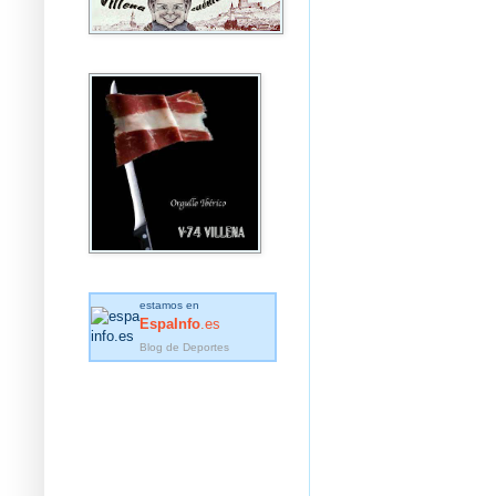
estamos en
EspaInfo
.es
Blog de Deportes