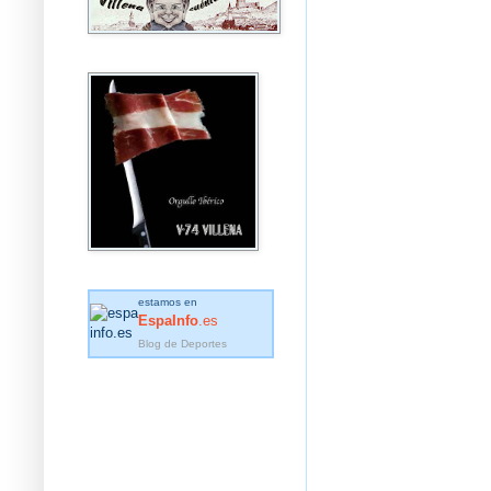
estamos en
EspaInfo
.es
Blog de Deportes