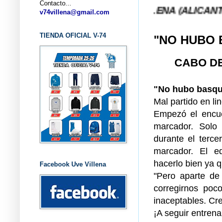
Contacto...
UB BALONCESTO V-74 VILLENA (ALICANTE) ... V-74
v74villena@gmail.com
TIENDA OFICIAL V-74
"NO HUBO 
CABO DE
"No hubo basqu
Mal partido en li
Empezó el encue
marcador. Solo
durante el terc
marcador. El e
hacerlo bien ya 
Facebook Uve Villena
"Pero aparte de 
corregirnos poc
inaceptables. Cr
¡A seguir entren