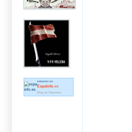
estamos en
EspaInfo
.es
Blog de Deportes