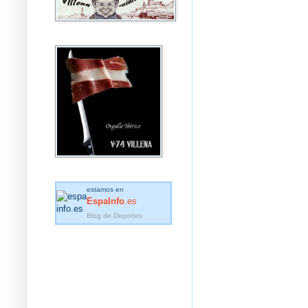
estamos en
EspaInfo
.es
Blog de Deportes