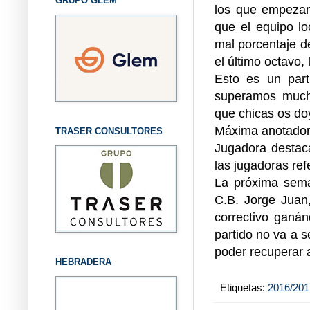
GRUPO GLEM
los que empezam
que el equipo lo
mal porcentaje d
el último octavo, 
Esto es un par
superamos mucho
que chicas os do
Máxima anotadora
TRASER CONSULTORES
Jugadora destaca
las jugadoras ref
La próxima seman
C.B. Jorge Juan
correctivo ganá
partido no va a 
poder recuperar a
HEBRADERA
Etiquetas:
2016/201