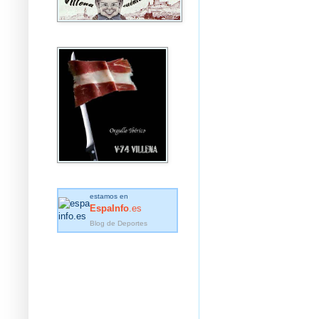
estamos en
EspaInfo
.es
Blog de Deportes