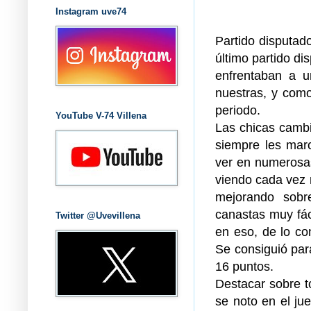
Instagram uve74
Partido disputado
último partido d
enfrentaban a u
nuestras, y como
periodo.
YouTube V-74 Villena
Las chicas cambia
siempre les mar
ver en numerosa
viendo cada vez 
mejorando sobre
canastas muy fáci
Twitter @Uvevillena
en eso, de lo co
Se consiguió para
16 puntos.
Destacar sobre to
se noto en el j