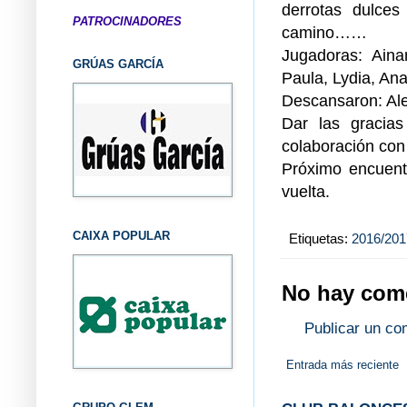
derrotas dulce
PATROCINADORES
camino……
Jugadoras: Aina
GRÚAS GARCÍA
Paula, Lydia, An
Descansaron: Ale
Dar las gracia
colaboración con 
Próximo encuent
vuelta.
CAIXA POPULAR
Etiquetas:
2016/201
No hay come
Publicar un co
Entrada más reciente