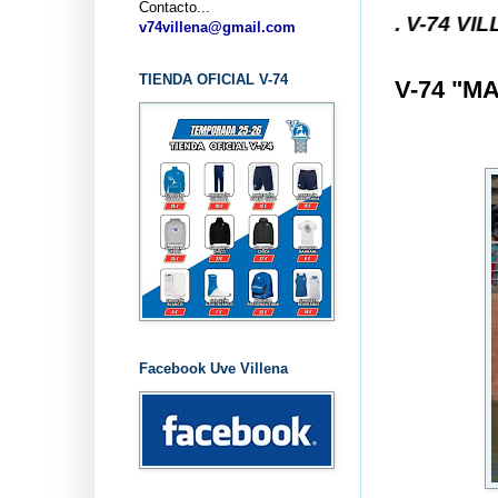
Contacto...
VILLENA (ALICANTE) ... V-74 VILLENA DESDE 1.97
v74villena@gmail.com
TIENDA OFICIAL V-74
V-74 "M
Facebook Uve Villena