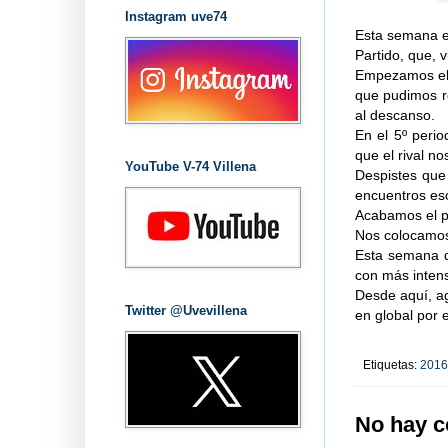
Instagram uve74
Esta semana el
Partido, que, v
Empezamos el 
que pudimos r
al descanso.
En el 5º peri
que el rival n
YouTube V-74 Villena
Despistes que
encuentros eso
Acabamos el pa
Nos colocamos 
Esta semana d
con más intens
Desde aquí, ag
Twitter @Uvevillena
en global por e
Etiquetas:
2016
No hay c