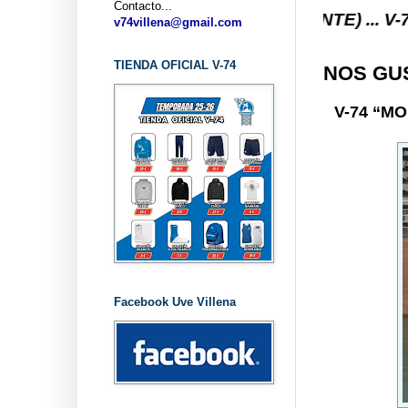
Contacto...
ESTO V-74 VILLENA (ALICANTE) ... V-74 VILLENA 
v74villena@gmail.com
TIENDA OFICIAL V-74
NOS GU
V-74 “M
Facebook Uve Villena