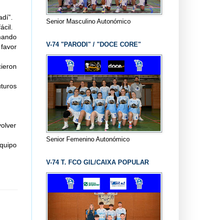
adí”.
Senior Masculino Autonómico
ácil.
umando
V-74 "PARODI" / "DOCE CORE"
favor
ieron
turos
olver
Senior Femenino Autonómico
equipo
V-74 T. FCO GIL/CAIXA POPULAR