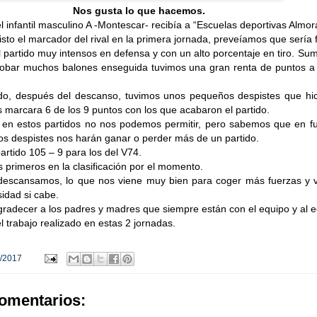
Nos gusta lo que hacemos.
 infantil masculino A -Montescar- recibía a “Escuelas deportivas Almor
isto el marcador del rival en la primera jornada, preveíamos que sería f
partido muy intensos en defensa y con un alto porcentaje en tiro. S
obar muchos balones enseguida tuvimos una gran renta de puntos a 
odo, después del descanso, tuvimos unos pequeños despistes que hic
os marcara 6 de los 9 puntos con los que acabaron el partido.
 en estos partidos no nos podemos permitir, pero sabemos que en fu
s despistes nos harán ganar o perder más de un partido.
rtido 105 – 9 para los del V74.
primeros en la clasificación por el momento.
escansamos, lo que nos viene muy bien para coger más fuerzas y v
idad si cabe.
radecer a los padres y madres que siempre están con el equipo y al 
l trabajo realizado en estas 2 jornadas.
/2017
omentarios: