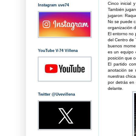
Cinco inicial 
Instagram uve74
También jugaro
jugaron: Raqu
No se puede ca
organización 
El entorno no 
del Centro de 
buenos moment
YouTube V-74 Villena
es un equipo 
posición que o
El partido co
anotación se 
nuestras chic
por detrás en 
delante.
Twitter @Uvevillena