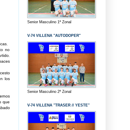
Senior Masculino 1ª Zonal
V-74 VILLENA "AUTODOPER"
icas.
to no
tido.
apaces
cesto
n los
Senior Masculino 2ª Zonal
cemos
lo que
V-74 VILLENA "TRASER // YESTE"
sábado