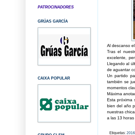
PATROCINADORES
GRÚAS GARCÍA
Al descanso el
Tras el nuest
excelente, pe
Llegando al úl
de aguantar co
Un partido p
CAIXA POPULAR
también se ju
momentos clave
Máxima anotad
Esta próxima 
bien del año p
nuestras chica
a las 13 horas
Etiquetas:
2016