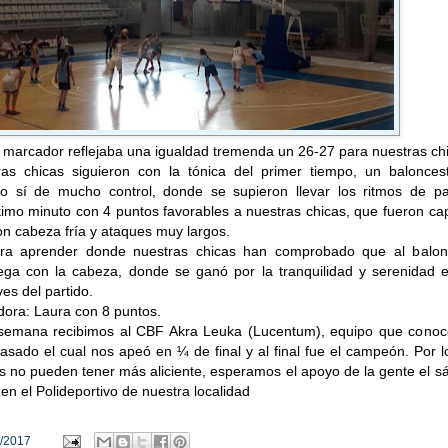
 marcador reflejaba una igualdad tremenda un 26-27 para nuestras ch
ras chicas siguieron con la tónica del primer tiempo, un balonces
ro sí de mucho control, donde se supieron llevar los ritmos de par
timo minuto con 4 puntos favorables a nuestras chicas, que fueron c
n cabeza fría y ataques muy largos.
ara aprender donde nuestras chicas han comprobado que al balon
ega con la cabeza, donde se ganó por la tranquilidad y serenidad e
s del partido.
ora: Laura con 8 puntos.
semana recibimos al CBF Akra Leuka (Lucentum), equipo que cono
asado el cual nos apeó en ¼ de final y al final fue el campeón. Por 
s no pueden tener más aliciente, esperamos el apoyo de la gente el 
 en el Polideportivo de nuestra localidad
/2017