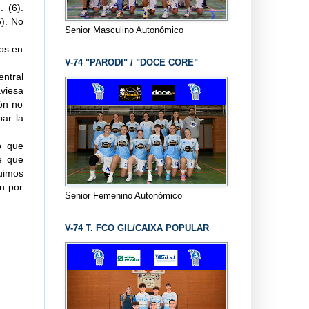
. (6).
6). No
Senior Masculino Autonómico
ios en
V-74 "PARODI" / "DOCE CORE"
entral
aviesa
ón no
ar la
o que
e que
uimos
an por
Senior Femenino Autonómico
V-74 T. FCO GIL/CAIXA POPULAR