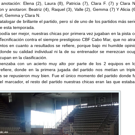
y anotación: Elena (2), Laura (8), Patricia (7), Clara F. (7) y Clara N
n y anotaron: Beatriz (4), Raquel (3), Valle (2), Gemma (7) Y Alicia (
el, Gemma y Clara N.
talogar de brillante el partido, pero sí de uno de los partidos más ser
de esta temporada.
podía ser mejor, nuestras chicas por primera vez jugaban en la pista c
Tecnificación contra el siempre prestigioso CBF Cabo Mar, que no atr
os en cuanto a resultados se refiere, porque bajo mi humilde opini
donde su calidad individual ni la de su entrenador se merezcan ocup
cupan en la clasificación.
menzaba con un acierto muy alto por parte de los 2 equipos en l
refiere, donde en la primera jugada del partido nos metían un tripl
as se repusieron muy bien. Fue el único momento del partido donde f
el marcador, el resto del partido nuestras chicas eran las que estab