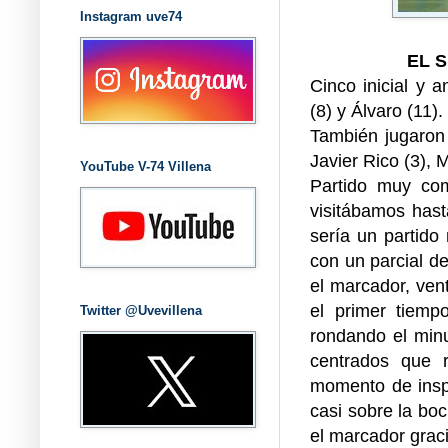
Instagram uve74
EL 
Cinco inicial y a
(8) y Álvaro (11).
También jugaron 
Javier Rico (3), 
YouTube V-74 Villena
Partido muy com
visitábamos hast
sería un partid
con un parcial d
el marcador, ven
el primer tiemp
Twitter @Uvevillena
rondando el minu
centrados que 
momento de inspir
casi sobre la b
el marcador graci