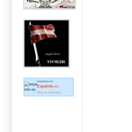
estamos en
EspaInfo
.es
Blog de Deportes