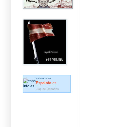
estamos en
EspaInfo
.es
Blog de Deportes