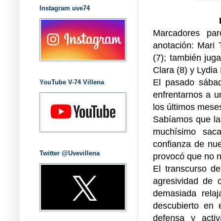
Instagram uve74
Marcadores parc
anotación: Mari T
(7); también jugar
Clara (8) y Lydia 
El pasado sábad
YouTube V-74 Villena
enfrentarnos a u
los últimos mese
Sabíamos que la 
muchísimo saca
confianza de nue
Twitter @Uvevillena
provocó que no n
El transcurso de
agresividad de 
demasiada relaj
descubierto en
defensa y acti