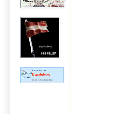
estamos en
EspaInfo
.es
Blog de Deportes