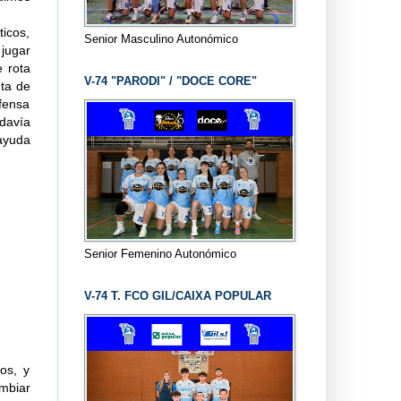
ticos,
Senior Masculino Autonómico
 jugar
e rota
V-74 "PARODI" / "DOCE CORE"
nta de
fensa
davía
 ayuda
Senior Femenino Autonómico
V-74 T. FCO GIL/CAIXA POPULAR
os, y
mbiar