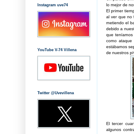
lo mejor de no
Instagram uve74
El primer tiem
al ver que no 
metiendo el b
debido a nuest
que teníamos 
como ataque i
estábamos sep
YouTube V-74 Villena
de nuestros pí
Twitter @Uvevillena
El tercer cu
algunos contr