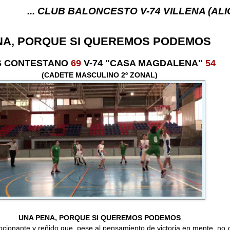
 CLUB BALONCESTO V-74 VILLENA (ALICANTE) ... V
NA, PORQUE SI QUEREMOS PODEMOS
IS CONTESTANO
69
V-74 "CASA MAGDALENA"
54
(CADETE MASCULINO 2º ZONAL)
UNA PENA, PORQUE SI QUEREMOS PODEMOS
cionante y reñido que, pese al pensamiento de victoria en mente, no