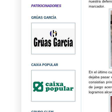
nuestra defen
PATROCINADORES
marcador.
GRÚAS GARCÍA
CAIXA POPULAR
En el último c
dejaba pasar 
consistían pr
de juego acerc
logramos alcan