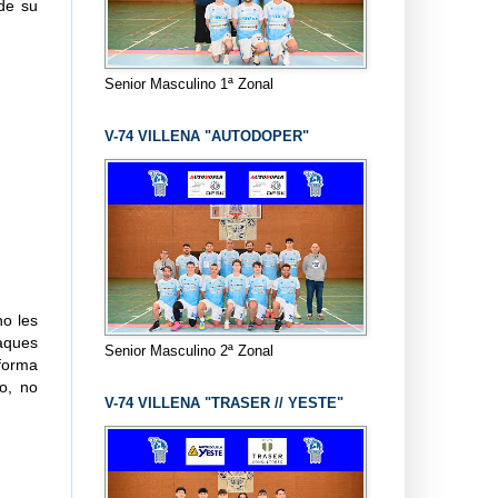
 de su
Senior Masculino 1ª Zonal
V-74 VILLENA "AUTODOPER"
no les
aques
Senior Masculino 2ª Zonal
 forma
do, no
V-74 VILLENA "TRASER // YESTE"