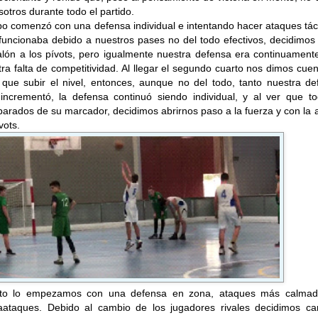
sotros durante todo el partido.
po comenzó con una defensa individual e intentando hacer ataques tác
funcionaba debido a nuestros pases no del todo efectivos, decidimos
alón a los pívots, pero igualmente nuestra defensa era continuament
ra falta de competitividad. Al llegar el segundo cuarto nos dimos cue
que subir el nivel, entonces, aunque no del todo, tanto nuestra de
ncrementó, la defensa continuó siendo individual, y al ver que to
arados de su marcador, decidimos abrirnos paso a la fuerza y con la
vots.
arto lo empezamos con una defensa en zona, ataques más calmad
aataques. Debido al cambio de los jugadores rivales decidimos ca