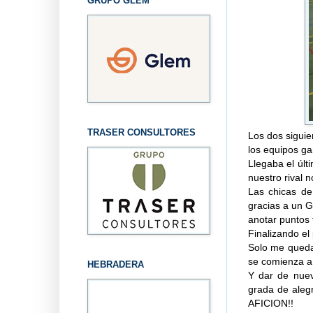
GRUPO GLEM
TRASER CONSULTORES
Los dos siguie
los equipos ga
Llegaba el últ
nuestro rival 
Las chicas de
gracias a un 
anotar puntos 
Finalizando el
Solo me queda
se comienza a
HEBRADERA
Y dar de nue
grada de aleg
AFICION!!