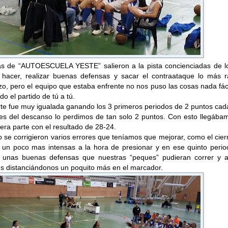
as de “AUTOESCUELA YESTE” salieron a la pista concienciadas de l
hacer, realizar buenas defensas y sacar el contraataque lo más r
izo, pero el equipo que estaba enfrente no nos puso las cosas nada fác
o el partido de tú a tú.
rte fue muy igualada ganando los 3 primeros periodos de 2 puntos ca
tes del descanso lo perdimos de tan solo 2 puntos. Con esto llegába
mera parte con el resultado de 28-24.
 se corrigieron varios errores que teníamos que mejorar, como el cier
r un poco mas intensas a la hora de presionar y en ese quinto perio
s unas buenas defensas que nuestras “peques” pudieran correr y a
es distanciándonos un poquito más en el marcador.