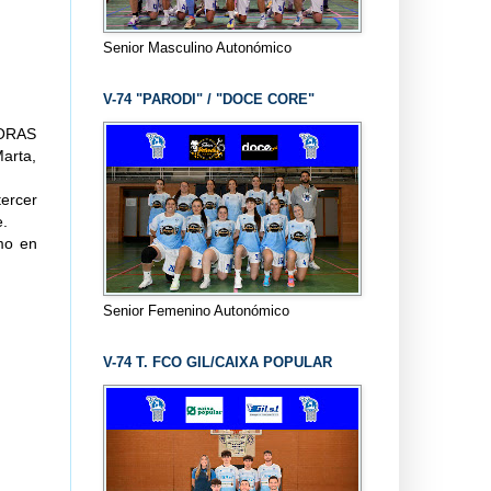
Senior Masculino Autonómico
V-74 "PARODI" / "DOCE CORE"
ADORAS
arta,
ercer
.
omo en
Senior Femenino Autonómico
V-74 T. FCO GIL/CAIXA POPULAR