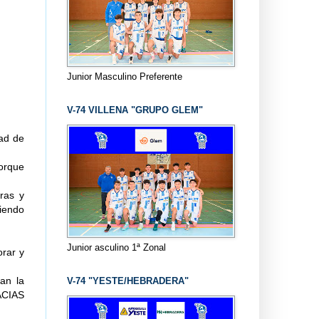
Junior Masculino Preferente
V-74 VILLENA "GRUPO GLEM"
dad de
porque
ras y
uiendo
Junior asculino 1ª Zonal
orar y
an la
V-74 "YESTE/HEBRADERA"
ACIAS