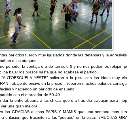
ntes periodos fueron muy igualados donde las defensas y la agresivi
naban a los ataques.
imo periodo, la ventaja era de tan solo 9 y no nos podíamos relajar, 
no iba bajar los brazos hasta que no acabase el partido.
 “AUTOESCUELA YESTE” salieron a la pista con las ideas muy cla
GRAN trabajo defensivo en la presión, robaron muchos balones consig
fáciles y haciendo un periodo de ensueño.
 partido con el marcador de 60-40.
 dar la enhorabuena a las chicas que día tras día trabajan para mej
 ver una gran mejora.
vo las GRACIAS a esos PAPIS Y MAMIS que una semana mas llen
ría e ilusión que trasmiten a las “peques” en la pista. ¡¡MUCHAS GR