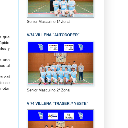
Senior Masculino 1ª Zonal
V-74 VILLENA "AUTODOPER"
o que
ápido
iles y
da uno
mos al
re del
do se
notar
Senior Masculino 2ª Zonal
V-74 VILLENA "TRASER // YESTE"