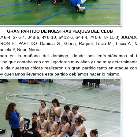
GRAN PARTIDO DE NUESTRAS PEQUES DEL CLUB
 6-4, 2º 6-4, 3º 8-6, 4º 8-10, 5º 12-6, 6º 4-4, 7º 5-6, 8º 11-0) JUG
N EL PARTIDO: Daniela G., Gloria, Raquel, Lucia M., Lucia A., M
niela P, Noor, Nerea
utado en la mañana del domingo, donde nos enfrentábamos al t
quipo que contaba con dos jugadoras muy altas y una muy determinante
de ida nuestras chicas realizaron un gran partido tanto en ataque c
oy queríamos llevarnos este partido debíamos hacer lo mismo.