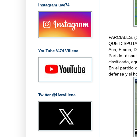
Instagram uve74
PARCIALES: (1º
QUE DISPUTARO
Ana, Emma, Da
YouTube V-74 Villena
Partido disp
clasificado, e
En el partido 
defensa y si h
Twitter @Uvevillena