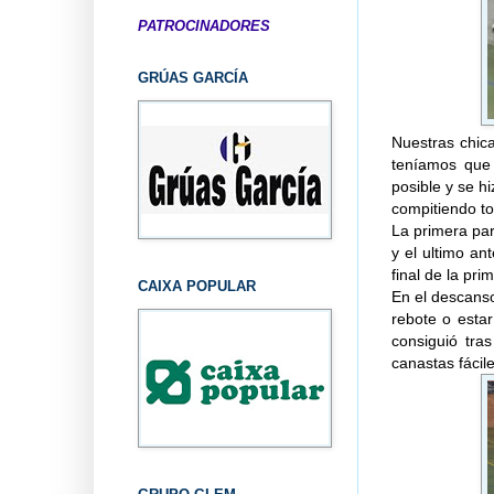
PATROCINADORES
GRÚAS GARCÍA
Nuestras chic
teníamos que 
posible y se h
compitiendo tod
La primera pa
y el ultimo an
final de la pri
CAIXA POPULAR
En el descanso
rebote o esta
consiguió tra
canastas fácil