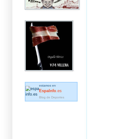
estamos en
EspaInfo
.es
Blog de Deportes