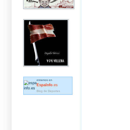
estamos en
EspaInfo
.es
Blog de Deportes