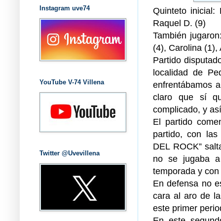
Instagram uve74
Quinteto inicial
Raquel D. (9)
También jugaron: 
(4), Carolina (1), 
Partido disputa
localidad de Ped
YouTube V-74 Villena
enfrentábamos a
claro que sí q
complicado, y así
El partido come
partido, con la
DEL ROCK” saltar
Twitter @Uvevillena
no se jugaba a
temporada y con 
En defensa no es
cara al aro de l
este primer perio
En este segundo