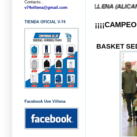
Contacto...
LUB BALONCESTO V-74 VILLENA (ALICANTE) ... V-7
v74villena@gmail.com
TIENDA OFICIAL V-74
¡¡¡¡CAMPEO
BASKET SE
Facebook Uve Villena