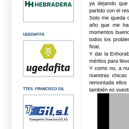
ya dejando que 
partido con el r
Solo me queda d
año que me ha
momentos bueno
UGEDAFITA
todos los probl
final.
Y dar la Enhora
méritos para llev
Y como no, a nue
nuestras chicas
remontada ellos 
TTES. FRANCISCO GIL
también es vues