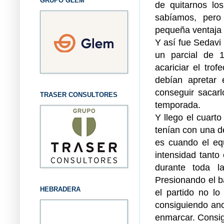
GRUPO GLEM
de quitarnos los
sabíamos, pero
pequeña ventaja 
Y así fue Sedavi
un parcial de 
acariciar el tro
debían apretar 
conseguir sacar
TRASER CONSULTORES
temporada.
Y llego el cuart
tenían con una d
es cuando el e
intensidad tant
durante toda l
Presionando el b
HEBRADERA
el partido no l
consiguiendo an
enmarcar. Consig