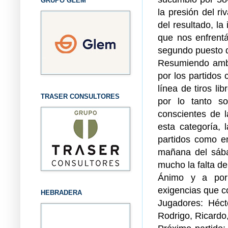
GRUPO GLEM
la presión del r
del resultado, la
que nos enfrent
segundo puesto d
Resumiendo ambos
por los partidos 
línea de tiros li
TRASER CONSULTORES
por lo tanto s
conscientes de l
esta categoría, 
partidos como e
mañana del sába
mucho la falta d
Ánimo y a por 
exigencias que c
HEBRADERA
Jugadores: Héct
Rodrigo, Ricard