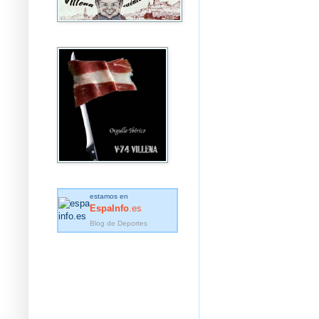
estamos en
EspaInfo
.es
Blog de Deportes