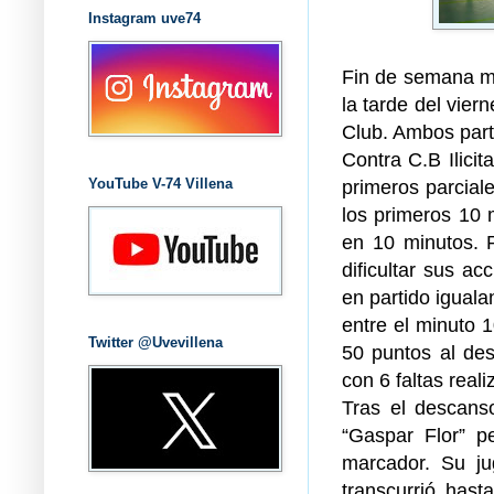
Instagram uve74
Fin de semana ma
la tarde del vier
Club. Ambos part
Contra C.B Ilicit
YouTube V-74 Villena
primeros parcial
los primeros 10 
en 10 minutos. P
dificultar sus ac
en partido igual
entre el minuto 1
Twitter @Uvevillena
50 puntos al de
con 6 faltas real
Tras el descanso
“Gaspar Flor” p
marcador. Su j
transcurrió hast