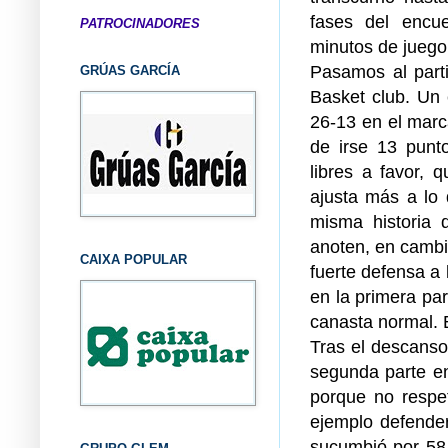
fases del encu
PATROCINADORES
minutos de juego 
Pasamos al part
GRÚAS GARCÍA
Basket club. Un 
26-13 en el marc
de irse 13 punt
libres a favor,
ajusta más a lo
misma historia d
anoten, en cambi
CAIXA POPULAR
fuerte defensa a
en la primera par
canasta normal. 
Tras el descanso,
segunda parte en
porque no respe
ejemplo defende
sucumbió por 58-