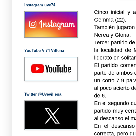
Instagram uve74
Cinco inicial y 
Gemma (22).
También jugaron y
Nerea y Gloria.
Tercer partido d
la localidad de 
YouTube V-74 Villena
liderato en solita
El partido comen
parte de ambos 
un corto 7-9 par
al poco acierto d
Twitter @Uvevillena
de 6.
En el segundo cu
partido muy cer
al descanso el m
En el descanso 
correcta, pero q