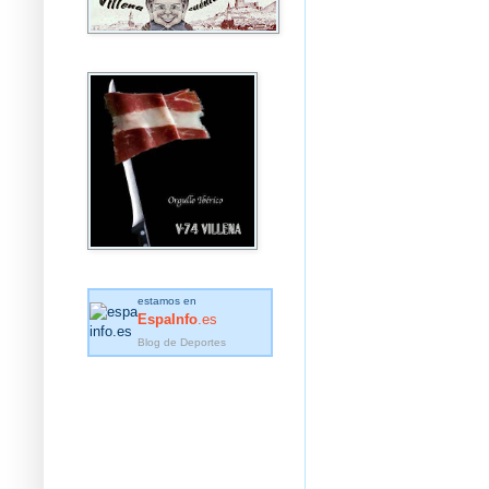
estamos en
EspaInfo
.es
Blog de Deportes