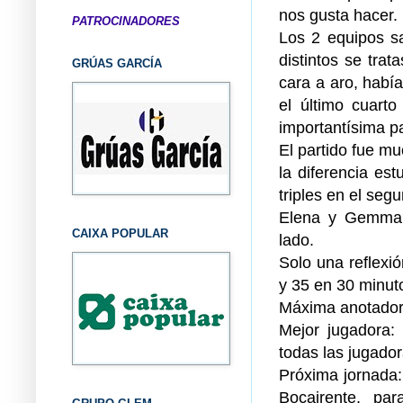
nos gusta hacer.
PATROCINADORES
Los 2 equipos s
distintos se trat
GRÚAS GARCÍA
cara a aro, habí
el último cuarto
importantísima pa
El partido fue mu
la diferencia est
triples en el seg
Elena y Gemma, 
CAIXA POPULAR
lado.
Solo una reflexi
y 35 en 30 minut
Máxima anotadora
Mejor jugadora:
todas las jugador
Próxima jornada:
Bocairente, par