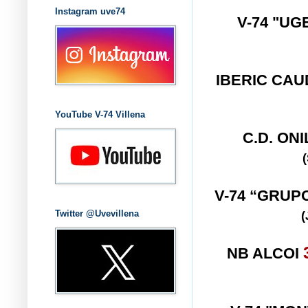
Instagram uve74
V-74 "UG
IBERIC CA
YouTube V-74 Villena
C.D. ON
V-74 “GRUP
Twitter @Uvevillena
NB ALCOI