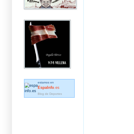
estamos en
EspaInfo
.es
Blog de Deportes