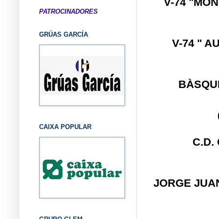
V-74 "MO
PATROCINADORES
GRÚAS GARCÍA
V-74 " 
BÀSQU
CAIXA POPULAR
C.D.
JORGE JU