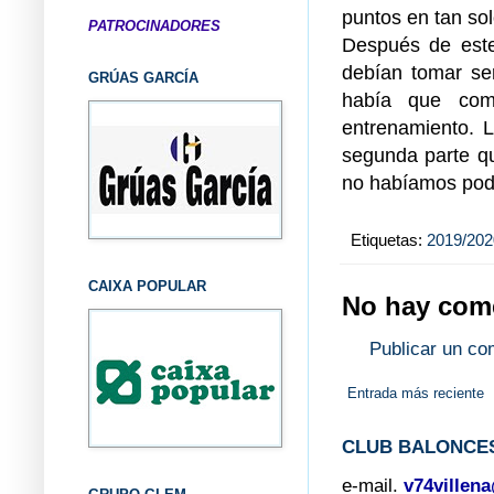
puntos en tan sol
PATROCINADORES
Después de este
debían tomar ser
GRÚAS GARCÍA
había que comp
entrenamiento.
segunda parte qu
no habíamos podi
Etiquetas:
2019/202
CAIXA POPULAR
No hay come
Publicar un co
Entrada más reciente
CLUB BALONCES
e-mail.
v74villen