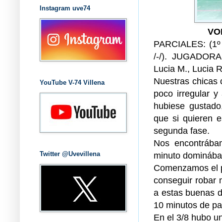
Instagram uve74
VO
PARCIALES: (1º 3-
/-/). JUGADOR
Lucia M., Lucia R
Nuestras chicas 
YouTube V-74 Villena
poco irregular 
hubiese gustad
que si quieren e
segunda fase.
Nos encontrába
Twitter @Uvevillena
minuto dominába
Comenzamos el pa
conseguir robar 
a estas buenas d
10 minutos de par
En el 3/8 hubo u