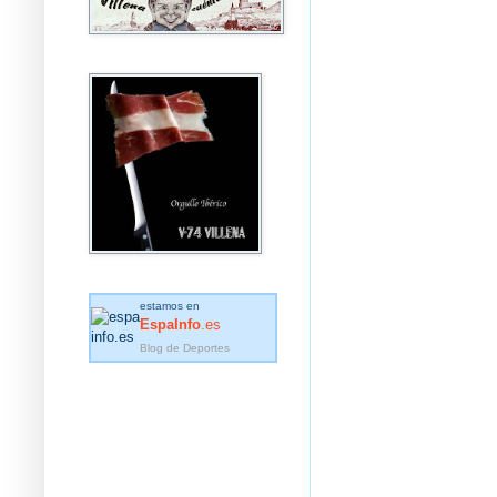
estamos en
EspaInfo
.es
Blog de Deportes