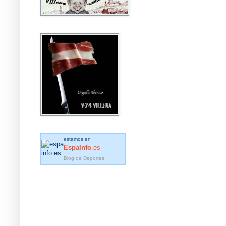
estamos en
EspaInfo
.es
Blog de Deportes