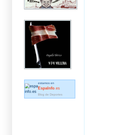
estamos en
EspaInfo
.es
Blog de Deportes