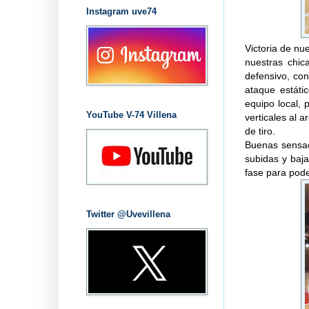
Instagram uve74
Victoria de nu
nuestras chic
defensivo, co
ataque estáti
equipo local,
YouTube V-74 Villena
verticales al 
de tiro.
Buenas sensac
subidas y baj
fase para pode
Twitter @Uvevillena