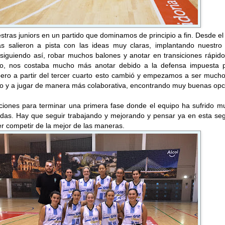
estras juniors en un partido que dominamos de principio a fin. Desde el 
as salieron a pista con las ideas muy claras, implantando nuestro 
nsiguiendo así, robar muchos balones y anotar en transiciones rápid
co, nos costaba mucho más anotar debido a la defensa impuesta p
 pero a partir del tercer cuarto esto cambió y empezamos a ser much
aro y a jugar de manera más colaborativa, encontrando muy buenas op
iones para terminar una primera fase donde el equipo ha sufrido m
adas. Hay que seguir trabajando y mejorando y pensar ya en esta se
r competir de la mejor de las maneras.