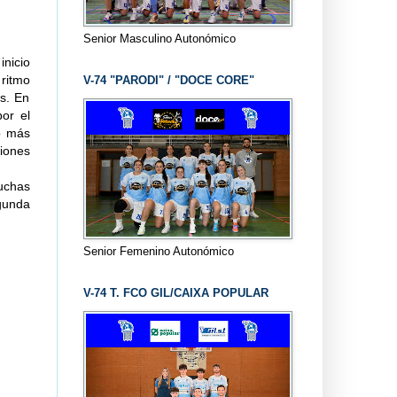
Senior Masculino Autonómico
inicio
ritmo
V-74 "PARODI" / "DOCE CORE"
os. En
or el
o más
ciones
uchas
gunda
Senior Femenino Autonómico
V-74 T. FCO GIL/CAIXA POPULAR