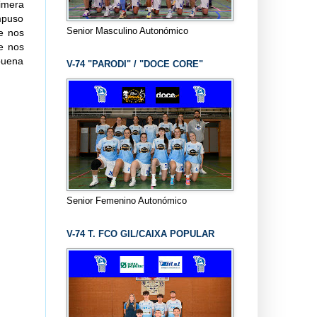
rimera
impuso
Senior Masculino Autonómico
te nos
ue nos
 buena
V-74 "PARODI" / "DOCE CORE"
Senior Femenino Autonómico
V-74 T. FCO GIL/CAIXA POPULAR