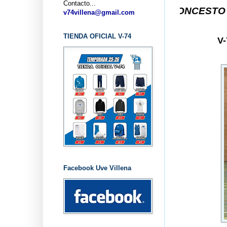
Contacto...
... CLUB BALONCESTO V-74 VILLEN
v74villena@gmail.com
TIENDA OFICIAL V-74
V
Facebook Uve Villena