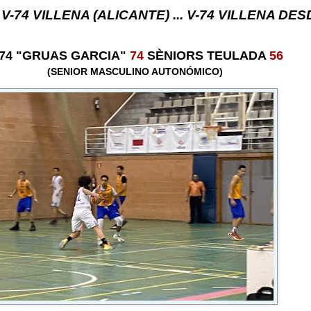
A (ALICANTE) ... V-74 VILLENA DESDE 1.974 ... 
-74 "GRUAS GARCIA"
74
SÈNIORS TEULADA
56
(SENIOR MASCULINO AUTONÓMICO)