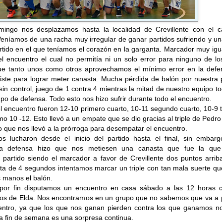
ingo nos desplazamos hasta la localidad de Crevillente con el c
Veníamos de una racha muy irregular de ganar partidos sufriendo y u
rtido en el que teníamos el corazón en la garganta. Marcador muy ig
el encuentro el cual no permitía ni un solo error para ninguno de l
ue tanto unos como otros aprovechamos el mínimo error en la defe
iste para lograr meter canasta. Mucha pérdida de balón por nuestra 
 sin control, juego de 1 contra 4 mientras la mitad de nuestro equipo t
o de defensa. Todo esto nos hizo sufrir durante todo el encuentro.
l encuentro fueron 12-10 primero cuarto, 10-11 segundo cuarto, 10-9 
imo 10 -12. Esto llevó a un empate que se dio gracias al triple de Pedro
 que nos llevó a la prórroga para desempatar el encuentro.
os lucharon desde el inicio del partido hasta el final, sin embarg
la defensa hizo que nos metiesen una canasta que fue la que
 partido siendo el marcador a favor de Crevillente dos puntos arrib
lta de 4 segundos intentamos marcar un triple con tan mala suerte q
s manos el balón.
or fin disputamos un encuentro en casa sábado a las 12 horas c
nos de Elda. Nos encontramos en un grupo que no sabemos que va a 
ntro, ya que los que nos ganan pierden contra los que ganamos no
a fin de semana es una sorpresa continua.