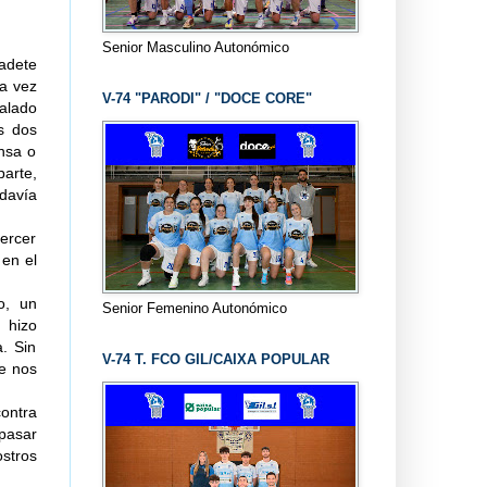
Senior Masculino Autonómico
adete
na vez
V-74 "PARODI" / "DOCE CORE"
ualado
os dos
nsa o
parte,
odavía
tercer
 en el
o, un
Senior Femenino Autonómico
 hizo
a. Sin
V-74 T. FCO GIL/CAIXA POPULAR
ue nos
ontra
pasar
stros