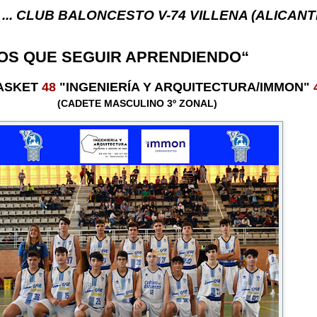
 BALONCESTO V-74 VILLENA (ALICANTE) ... V-74 V
OS QUE SEGUIR APRENDIENDO“
ASKET
48
"INGENIERÍA Y ARQUITECTURA/IMMON"
(CADETE MASCULINO 3º ZONAL)