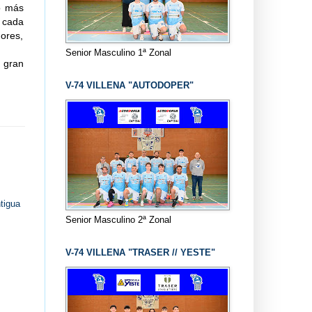
o más
n cada
ores,
Senior Masculino 1ª Zonal
 gran
V-74 VILLENA "AUTODOPER"
tigua
Senior Masculino 2ª Zonal
V-74 VILLENA "TRASER // YESTE"