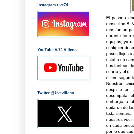
Instagram uve74
El pasado dom
masculino B. 
más fue un pa
durante todo 
equipos, ya q
cualquier desp
YouTube V-74 Villena
pases flojos o
estaba en camp
Los tanteos de
cuarto y el últ
último segundo
Nuestros chic
despiste en 
Twitter @Uvevillena
desempatar el
embargo, a fa
quitaron de la
Esta semana p
nuestros veci
en cada encue
por lo que cad