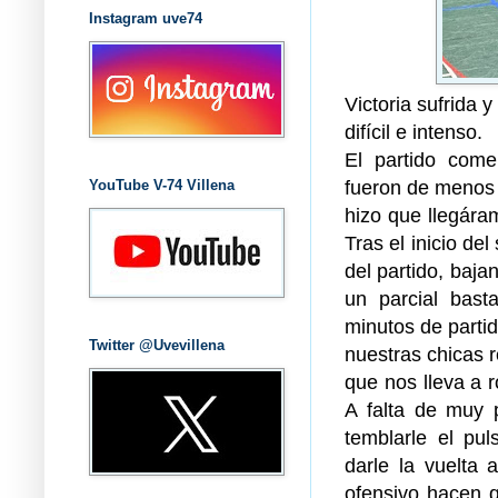
Instagram uve74
Victoria sufrida 
difícil e intenso.
El partido com
fueron de menos 
YouTube V-74 Villena
hizo que llegára
Tras el inicio de
del partido, baja
un parcial bast
minutos de parti
Twitter @Uvevillena
nuestras chicas r
que nos lleva a r
A falta de muy 
temblarle el pul
darle la vuelta
ofensivo hacen 