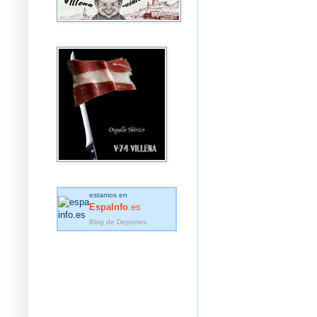
estamos en
EspaInfo
.es
Blog de Deportes