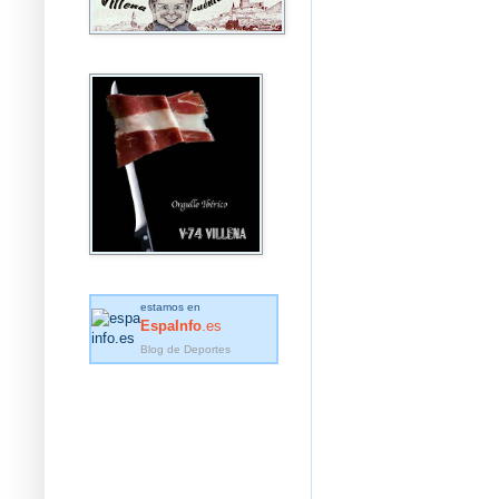
estamos en
EspaInfo
.es
Blog de Deportes