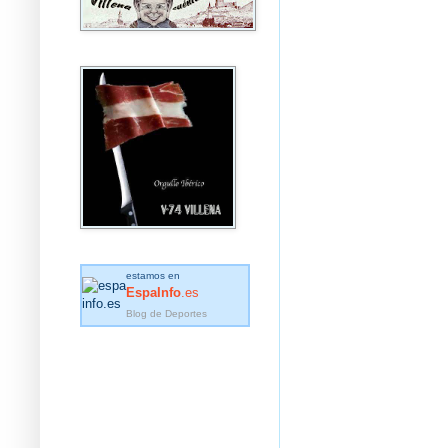
estamos en
EspaInfo
.es
Blog de Deportes