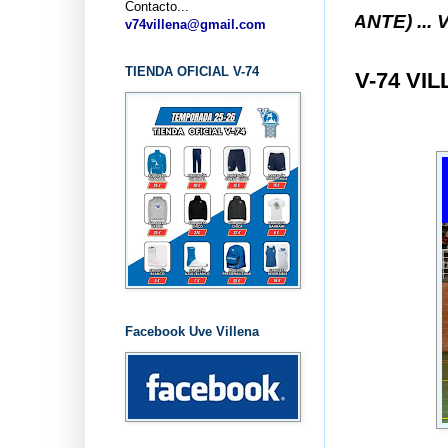
Contacto...
ESTO V-74 VILLENA (ALICANTE) ... V-74 VILLENA
v74villena@gmail.com
TIENDA OFICIAL V-74
V-74 VI
Facebook Uve Villena