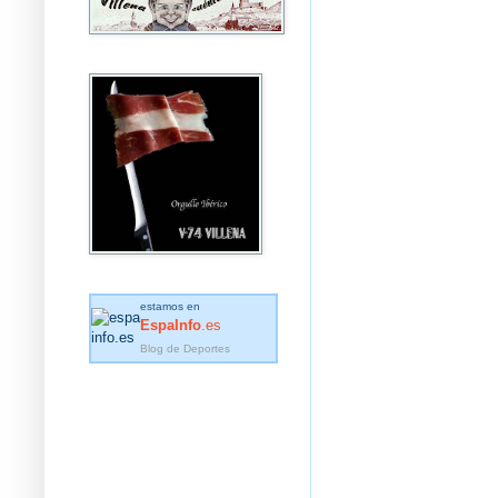
estamos en
EspaInfo
.es
Blog de Deportes