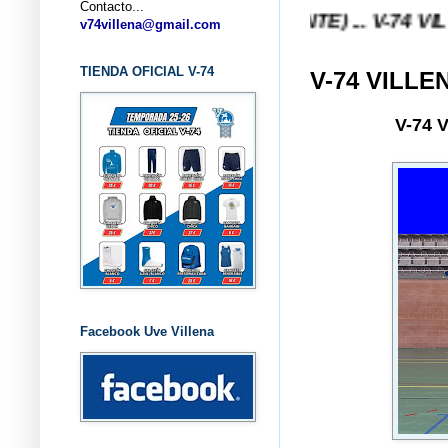
Contacto...
 V-74 VILLENA (ALICANTE) ... V-74 VILLENA DESD
v74villena@gmail.com
TIENDA OFICIAL V-74
V-74 VILLE
V-74
Facebook Uve Villena