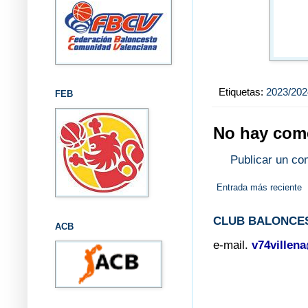
Etiquetas:
2023/202
FEB
No hay come
Publicar un co
Entrada más reciente
CLUB BALONCES
ACB
e-mail.
v74villen