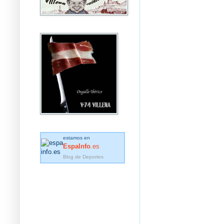
estamos en
EspaInfo
.es
Blog de Deportes