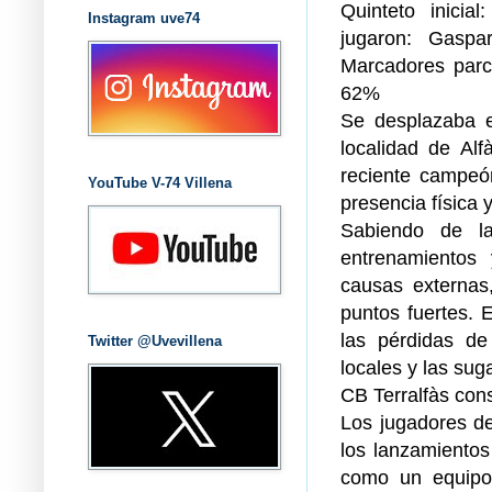
Quinteto inicia
Instagram uve74
jugaron: Gaspa
Marcadores parci
62%
Se desplazaba e
localidad de Alf
reciente campe
YouTube V-74 Villena
presencia física 
Sabiendo de la
entrenamientos
causas externas
puntos fuertes. 
las pérdidas de
Twitter @Uvevillena
locales y las sug
CB Terralfàs cons
Los jugadores de
los lanzamientos
como un equipo,