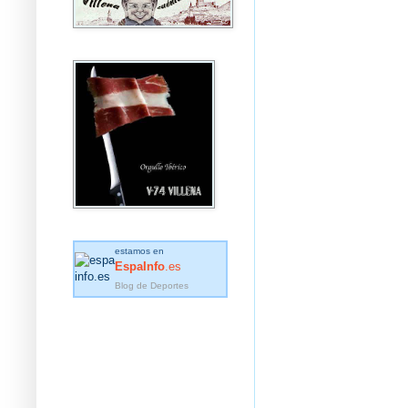
estamos en
EspaInfo
.es
Blog de Deportes