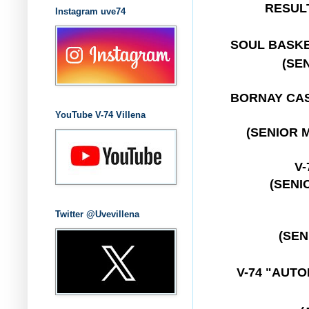
RESULT
Instagram uve74
SOUL BASK
(SE
BORNAY CAS
YouTube V-74 Villena
(SENIOR 
V-
(SENI
Twitter @Uvevillena
(SEN
V-74 "AUT