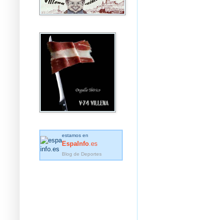
estamos en
EspaInfo
.es
Blog de Deportes