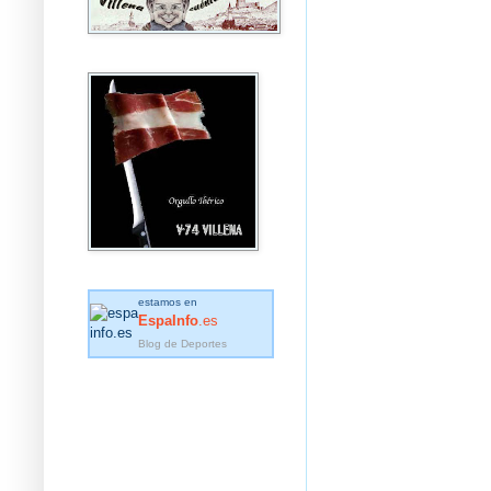
estamos en
EspaInfo
.es
Blog de Deportes