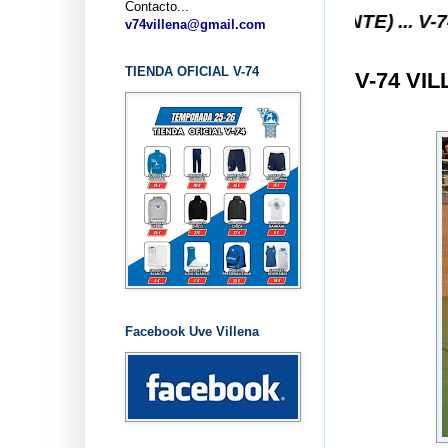
Contacto...
STO V-74 VILLENA (ALICANTE) ... V-74 VILLENA 
v74villena@gmail.com
TIENDA OFICIAL V-74
V-74 VI
Facebook Uve Villena