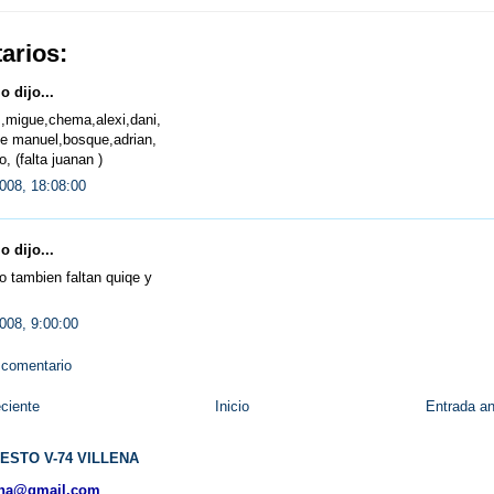
arios:
 dijo...
,migue,chema,alexi,dani,
se manuel,bosque,adrian,
, (falta juanan )
008, 18:08:00
 dijo...
to tambien faltan quiqe y
008, 9:00:00
 comentario
ciente
Inicio
Entrada an
ESTO V-74 VILLENA
ena@gmail.com