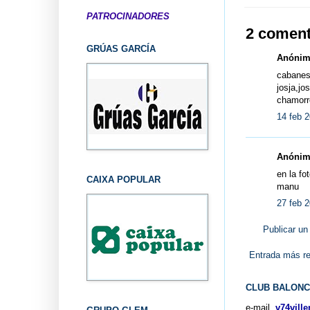
PATROCINADORES
2 coment
GRÚAS GARCÍA
Anónimo
cabanes
josja,jo
chamorro
14 feb 2
Anónimo
en la fo
CAIXA POPULAR
manu
27 feb 2
Publicar un
Entrada más re
CLUB BALONC
e-mail.
v74vill