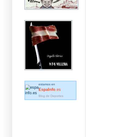
estamos en
EspaInfo
.es
Blog de Deportes