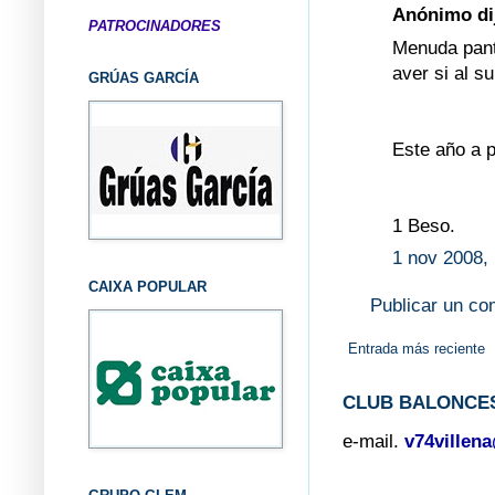
Anónimo dij
PATROCINADORES
Menuda pant
aver si al s
GRÚAS GARCÍA
Este año a po
1 Beso.
1 nov 2008,
CAIXA POPULAR
Publicar un co
Entrada más reciente
CLUB BALONCES
e-mail.
v74villen