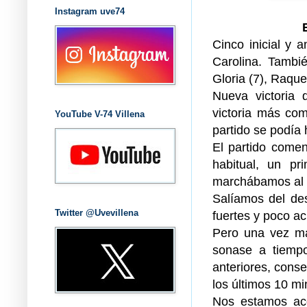
Instagram uve74
Cinco inicial y a
Carolina. Tambié
Gloria (7), Raquel
Nueva victoria 
victoria más co
YouTube V-74 Villena
partido se podía 
El partido come
habitual, un p
marchábamos al 
Salíamos del de
Twitter @Uvevillena
fuertes y poco ac
Pero una vez má
sonase a tiemp
anteriores, cons
los últimos 10 mi
Nos estamos ac