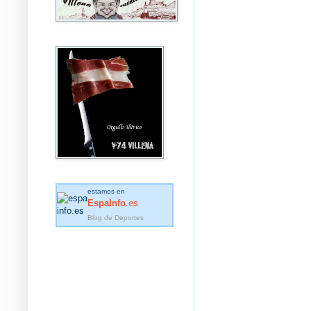
estamos en
EspaInfo
.es
Blog de Deportes