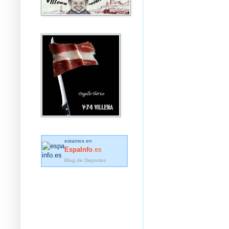
estamos en
EspaInfo
.es
Blog de Deportes