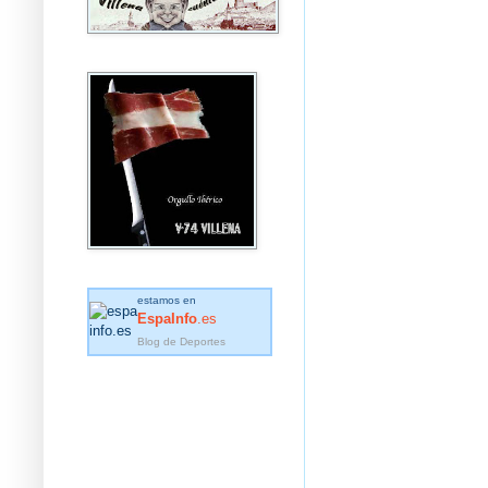
estamos en
EspaInfo
.es
Blog de Deportes