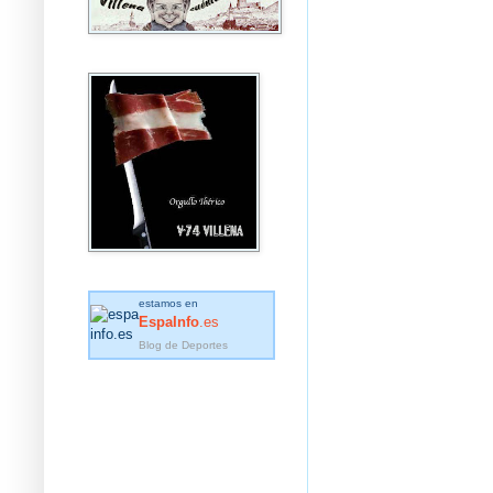
estamos en
EspaInfo
.es
Blog de Deportes