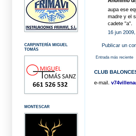
Anónimo dij
aupa ese eq
madre y el s
cadete "a".
16 jun 2009,
Publicar un co
CARPINTERÍA MIGUEL
TOMÁS
Entrada más reciente
CLUB BALONCES
e-mail.
v74villen
MONTESCAR