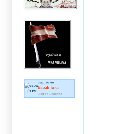
estamos en
EspaInfo
.es
Blog de Deportes