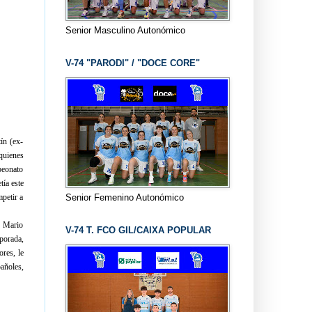
Senior Masculino Autonómico
V-74 "PARODI" / "DOCE CORE"
ín (ex-
quienes
peonato
ía este
Senior Femenino Autonómico
mpetir a
s Mario
V-74 T. FCO GIL/CAIXA POPULAR
porada,
res, le
pañoles,