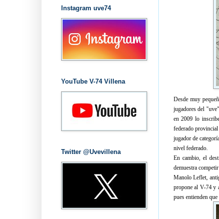
Instagram uve74
YouTube V-74 Villena
Desde muy pequeño 
jugadores del "uve"
en 2009 lo inscrib
federado provincial
jugador de categorí
nivel federado.
Twitter @Uvevillena
En cambio, el dest
demuestra competir
Manolo Leflet, ant
propone al V-74 y a
pues entienden que 