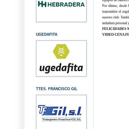
equipos de cadetes d
Por último, desde 
transmitirte el org
nuestro club. Tambi
andadura personal y
FELICIDADES 
UGEDAFITA
VIDEO CENA FI
TTES. FRANCISCO GIL