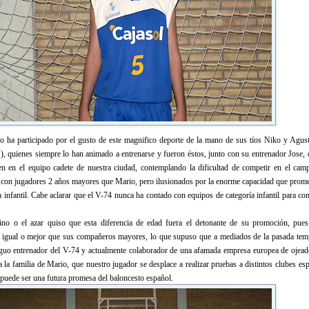
ha participado por el gusto de este magnifico deporte de la mano de sus tíos Niko y Agust
), quienes siempre lo han animado a entrenarse y fueron éstos, junto con su entrenador Jose, 
en en el equipo cadete de nuestra ciudad, contemplando la dificultad de competir en el cam
 con jugadores 2 años mayores que Mario, pero ilusionados por la enorme capacidad que promet
a infantil. Cabe aclarar que el V-74 nunca ha contado con equipos de categoría infantil para co
ino o el azar quiso que esta diferencia de edad fuera el detonante de su promoción, pue
 igual o mejor que sus compañeros mayores, lo que supuso que a mediados de la pasada tem
iguo entrenador del V-74 y actualmente colaborador de una afamada empresa europea de ojeado
 la familia de Mario, que nuestro jugador se desplace a realizar pruebas a distintos clubes es
puede ser una futura promesa del baloncesto español.