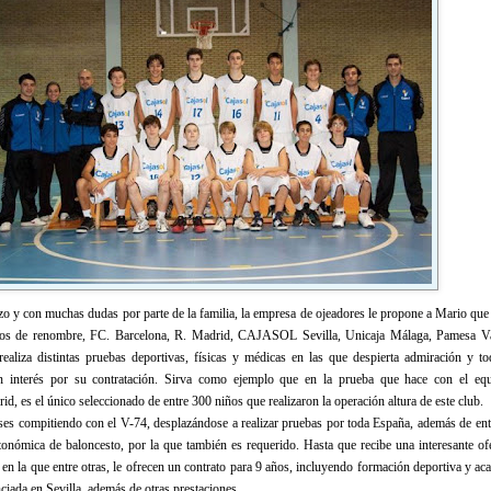
 y con muchas dudas por parte de la familia, la empresa de ojeadores le propone a Mario que
ipos de renombre, FC. Barcelona, R. Madrid, CAJASOL Sevilla, Unicaja Málaga, Pamesa Va
ealiza distintas pruebas deportivas, físicas y médicas en las que despierta admiración y to
n interés por su contratación. Sirva como ejemplo que en la prueba que hace con el eq
d, es el único seleccionado de entre 300 niños que realizaron la operación altura de este club.
es compitiendo con el V-74, desplazándose a realizar pruebas por toda España, además de ent
tonómica de baloncesto, por la que también es requerido. Hasta que recibe una interesante ofe
la que entre otras, le ofrecen un contrato para 9 años, incluyendo formación deportiva y ac
ciada en Sevilla, además de otras prestaciones.