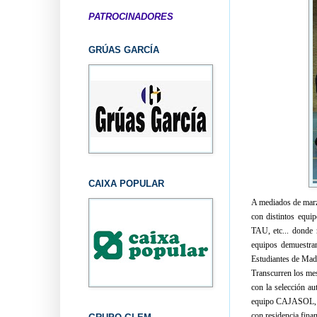
PATROCINADORES
GRÚAS GARCÍA
CAIXA POPULAR
A mediados de marzo
con distintos equ
TAU, etc... donde r
equipos demuestra
Estudiantes de Madri
Transcurren los mes
con la selección au
equipo CAJASOL, en 
con residencia finan