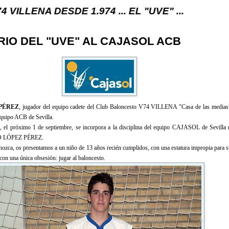
ESDE 1.974 ... EL "UVE" ...
RIO DEL "UVE" AL CAJASOL ACB
PÉREZ
, jugador del equipo cadete del Club Baloncesto V74 VILLENA "Casa de las medias"
uipo ACB de Sevilla.
, el próximo 1 de septiembre, se incorpora a la disciplina del equipo CAJASOL de Sevilla 
O LÓPEZ PÉREZ.
nozca, os presentamos a un niño de 13 años recién cumplidos, con una estatura impropia para s
con una única obsesión: jugar al baloncesto.