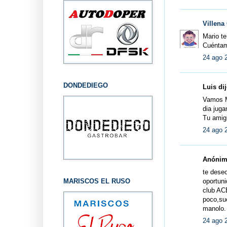
Villena
Mario te
Cuénta
24 ago 
DONDEDIEGO
Luis dij
Vamos Ma
dia juga
Tu amigi
24 ago 
Anónimo
te deseo
MARISCOS EL RUSO
oportuni
club AC
poco,su
manolo.
24 ago 