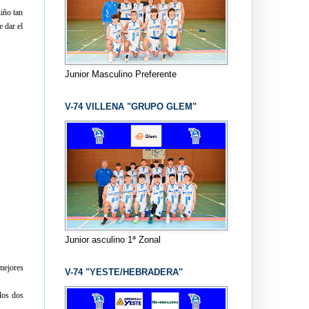
iño tan
 dar el
Junior Masculino Preferente
V-74 VILLENA "GRUPO GLEM"
Junior asculino 1ª Zonal
 mejores
V-74 "YESTE/HEBRADERA"
los dos