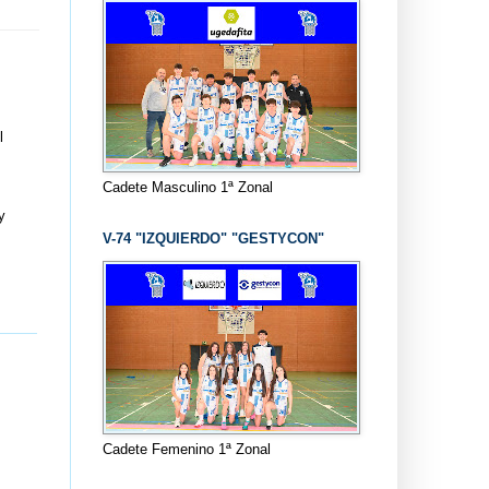
l
Cadete Masculino 1ª Zonal
y
V-74 "IZQUIERDO" "GESTYCON"
Cadete Femenino 1ª Zonal