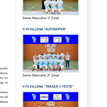
Senior Masculino 1ª Zonal
V-74 VILLENA "AUTODOPER"
 pruebe
lencia,
Senior Masculino 2ª Zonal
dos los
uipo de
V-74 VILLENA "TRASER // YESTE"
renarse
rta del
adémica