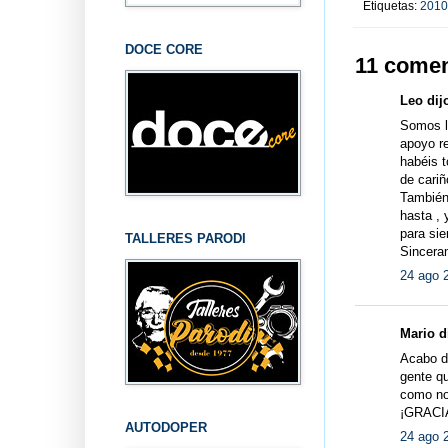
Etiquetas:
2010
DOCE CORE
11 comen
Leo dijo
Somos lo
apoyo re
habéis t
de cariñ
También 
hasta , 
para si
TALLERES PARODI
Sincera
24 ago 
Mario di
Acabo de
gente q
como no,
¡GRACI
AUTODOPER
24 ago 