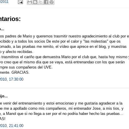
/2011
tarios:
...
s padres de Mario y queremos trasmitir nuestro agradecimiento al club por e
cibido y a todos los socios De este por el calor y "las molestias" que os
omado, a las pruebas me remito, el vídeo que aprece en el blog, y muestras
o y afecto recibidas.
trasmitiros el cariño que demuestra Mario por el club que, hasta hoy mismo 
yo creo que el mismo día que se vaya, está entrenandao con los que serán
empre sus compañeros del UVE.
mente. GRACIAS.
2010, 17:30:00
jo...
 venir del entrenamiento y estoi emocionao y me gustaria agradecer a la
ue me a apollado como mis compañeros, mi entrenador Jose, a mis tios, y
 a Manol que si no llega a ser por el no podria haber hecho las pruebas...
AS!
2010, 21:41:00