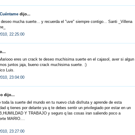
 Cuéntame
dijo...
 deseo mucha suerte... y recuerda el "uve" siempre contigo... Santi _Villena
me_
2010, 22:25:00
o...
riooo eres un crack te deseo muchisima suerte en el cajasol, aver si algun
mos juntos jaja, bueno crack muchisima suerte. :)
co Luis.
2010, 23:04:00
 dijo...
 toda la suerte del mundo en tu nuevo club disfruta y aprende de esta
dad q tienes por delante ya q te debes sentir un privilegiado por estar en un
B,HUMILDAD Y TRABAJO y seguro q las cosas iran saliendo poco a
erte MARIO....
2010, 23:27:00