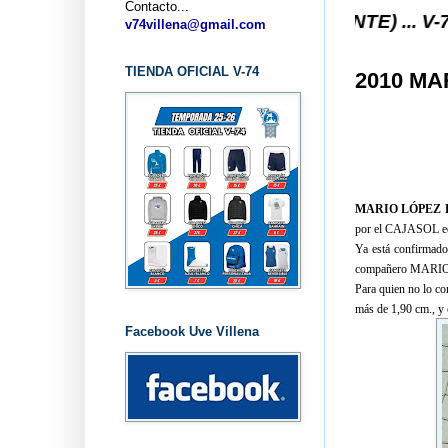
Contacto...
TO V-74 VILLENA (ALICANTE) ... V-74 VILLENA D
v74villena@gmail.com
TIENDA OFICIAL V-74
2010 MA
MARIO LÓPEZ 
por el CAJASOL eq
Ya está confirmado
compañero MARI
Para quien no lo co
más de 1,90 cm., y 
Facebook Uve Villena