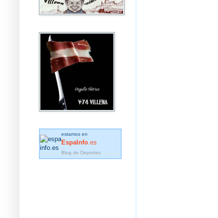
estamos en
EspaInfo
.es
Blog de Deportes