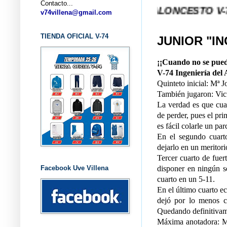
Contacto...
... CLUB BALONCESTO V-74 VILLENA
v74villena@gmail.com
TIENDA OFICIAL V-74
JUNIOR "I
¡¡Cuando no se pued
V-74 Ingeniería del
Quinteto inicial: Mª J
También jugaron: Victo
La verdad es que cua
de perder, pues el pri
es fácil colarle un par
En el segundo cuart
dejarlo en un meritori
Tercer cuarto de fuer
Facebook Uve Villena
disponer en ningún s
cuarto en un 5-11.
En el último cuarto ec
dejó por lo menos c
Quedando definitivame
Máxima anotadora: Mª