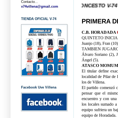
Contacto...
... CLUB BALONCESTO V-74 VILLENA (
v74villena@gmail.com
TIENDA OFICIAL V-74
PRIMERA D
C.B. HORADADA
QUINTETO INICIA
Juanjo (18), Fran (10)
TAMBIEN JUGARO
Álvaro Soriano (2), J
Ángel (5).
ATASCO MOMUM
El titular define ex
localidad de Pilar de
los de Villena.
Facebook Uve Villena
El partido comenzó c
pensar que el mismo 
encuentro y con una 
los locales sumado a 
equipo sufriera un ba
equipo de Horadada.