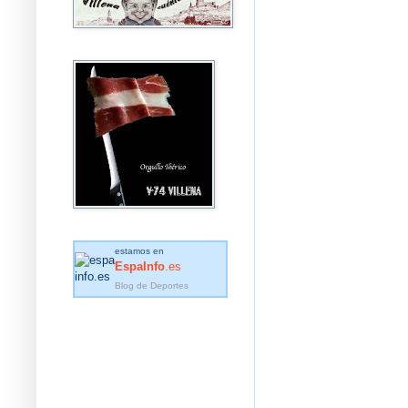
estamos en
EspaInfo
.es
Blog de Deportes