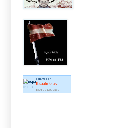
estamos en
EspaInfo
.es
Blog de Deportes