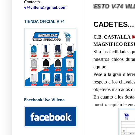
Contacto...
... CLUB BALONCESTO V-74 VILLENA (ALIC
v74villena@gmail.com
TIENDA OFICIAL V-74
CADETES..
C.B. CASTALLA
0
MAGNÍFICO RES
Si a las facilidades q
nuestros chicos dura
equipo.
Pese a la gran difere
respeto a los chavale
objetivos marcados du
En cuanto a los dest
Facebook Uve Villena
nuestro capitán le e