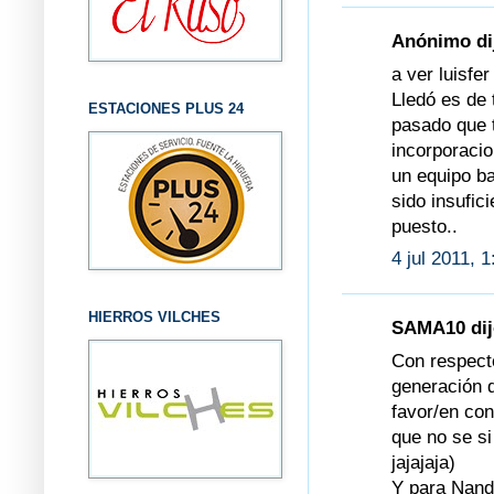
Anónimo dij
a ver luisfe
Lledó es de 
ESTACIONES PLUS 24
pasado que 
incorporacio
un equipo b
sido insufic
puesto..
4 jul 2011, 
HIERROS VILCHES
SAMA10 dijo
Con respect
generación d
favor/en con
que no se si
jajajaja)
Y para Nande