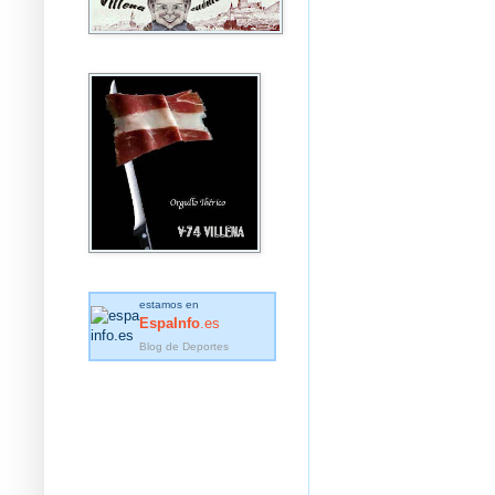
estamos en
EspaInfo
.es
Blog de Deportes