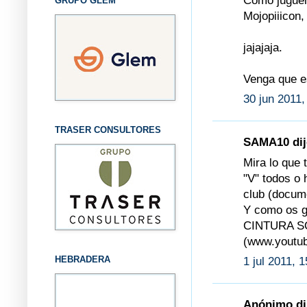
Como juguem
GRUPO GLEM
Mojopiiicon, 
jajajaja.
Venga que e
30 jun 2011,
TRASER CONSULTORES
SAMA10 dijo
Mira lo que 
"V" todos o
club (docume
Y como os g
CINTURA SO
(www.youtu
HEBRADERA
1 jul 2011, 
Anónimo dij