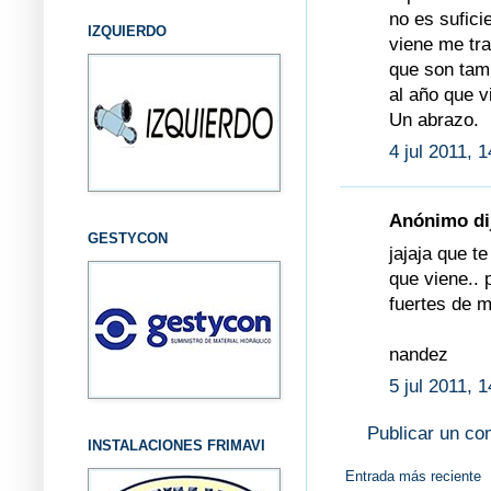
no es sufici
IZQUIERDO
viene me t
que son tamb
al año que v
Un abrazo.
4 jul 2011, 
Anónimo dij
GESTYCON
jajaja que te
que viene.. 
fuertes de m
nandez
5 jul 2011, 
Publicar un co
INSTALACIONES FRIMAVI
Entrada más reciente