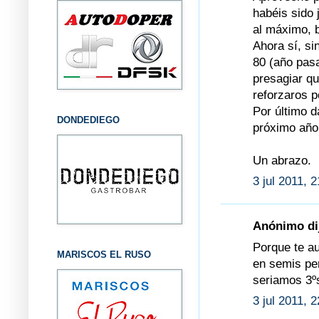
habéis sido
al máximo, 
Ahora sí, si
80 (año pasa
presagiar qu
reforzaros p
Por último d
DONDEDIEGO
próximo año 
Un abrazo.
3 jul 2011, 
Anónimo dij
Porque te au
MARISCOS EL RUSO
en semis pe
seriamos 3ºs
3 jul 2011, 