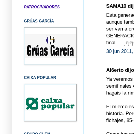
SAMA10 dijo
PATROCINADORES
Esta generac
GRÚAS GARCÍA
aunque tamb
ser van a cr
GENERACIÓN 
final......jejej
30 jun 2011,
Al6erto dijo
CAIXA POPULAR
Ya veremos y
semifinales 
hagais la rim
El miercoles
historia. P
fichajes, 85