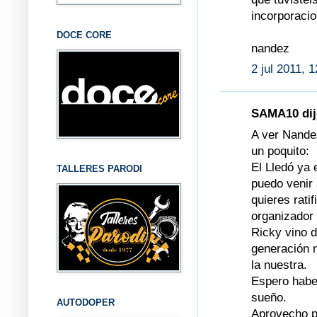
incorporacio
DOCE CORE
nandez
2 jul 2011, 
SAMA10 dijo
A ver Nandez
un poquito:
El Lledó ya 
TALLERES PARODI
puedo venir 
quieres rati
organizador 
Ricky vino 
generación 
la nuestra.
Espero haber
sueño.
AUTODOPER
Aprovecho p